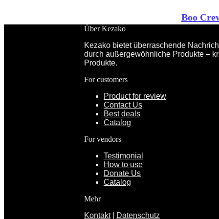
Boo Crew
Über Kezako
Kezako bietet überraschende Nachricht
durch außergewöhnliche Produkte – kr
Produkte.
For customers
Product for review
Contact Us
Best deals
Catalog
For vendors
Testimonial
How to use
Donate Us
Catalog
Mehr
Kontakt
|
Datenschutz