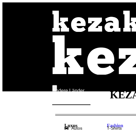
Andere Länder
KEZ
Behauptungen
Steuern
Luxus
Fashion
Autos
T-Shirts