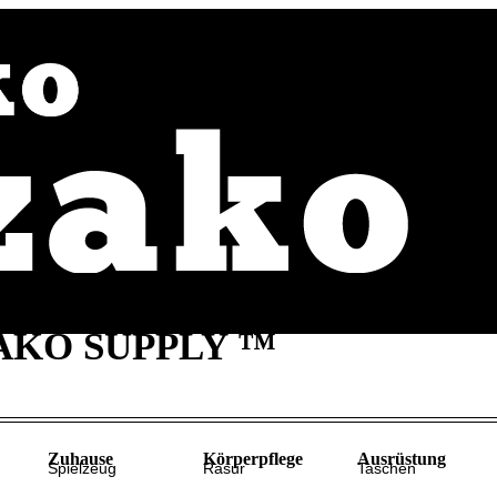
Home
Themen
Shop
AKO SUPPLY ™
Zuhause
Körperpflege
Ausrüstung
Spielzeug
Rasur
Taschen