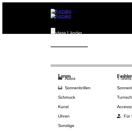
Andere Länder
Behauptungen
Steuern
Luxus
Fashio
Autos
T-Shirts
Sonnenbrillen
Sonnenb
Schmuck
Turnsc
Kunst
Accesso
Uhren
Für 
Sonstige