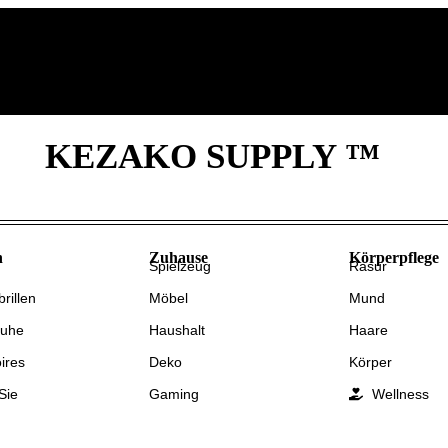
Home
Themen
Shop
KEZAKO SUPPLY ™
n
Zuhause
Körperpflege
Spielzeug
Rasur
rillen
Möbel
Mund
huhe
Haushalt
Haare
ires
Deko
Körper
Sie
Gaming
Wellness