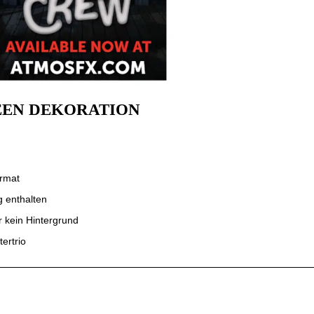
EEN DEKORATION
rmat
g enthalten
 kein Hintergrund
ertrio