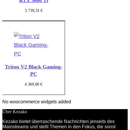
RTX 3080 Ti
5.739,31
€
Triton V2 Black Gaming-
PC
4.369,00
€
No woocommerce widgets added
Über Kezako
Kezako bietet überraschende Nachrichten jenseits des
Mainstreams und stellt Themen in den Fokus, die sonst