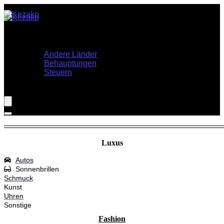
Home
Themen
Andere Länder
Behauptungen
Steuern
Shop
Luxus
Autos
Sonnenbrillen
Schmuck
Kunst
Uhren
Sonstige
Fashion