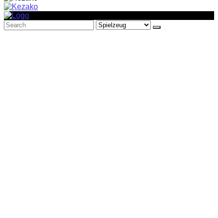
Search
for: