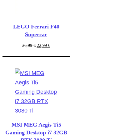
LEGO Ferrari F40
Supercar
Ursprünglicher
Aktueller
26,99
€
22,99
€
Preis
Preis
war:
ist:
26,99 €
22,99 €.
MSI MEG Aegis Ti5
Gaming Desktop i7 32GB