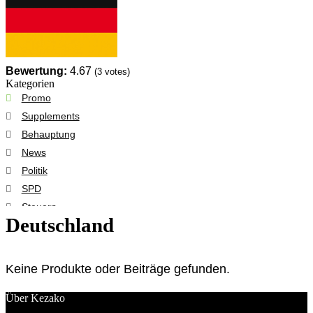
Bewertung:
4.67
(
3
votes)
Kategorien
Promo
Supplements
Behauptung
News
Politik
SPD
Steuern
Deutschland
Wissen
Alle Rubriken
Keine Produkte oder Beiträge gefunden.
Über Kezako