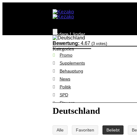
Andere Länder
Behauptungen
Bewertung:
4.67
(
3
votes)
Steuern
Kategorien
Promo
Supplements
Behauptung
News
Politik
SPD
Steuern
Deutschland
Wissen
Alle Rubriken
Alle
Favoriten
Beliebt
Be