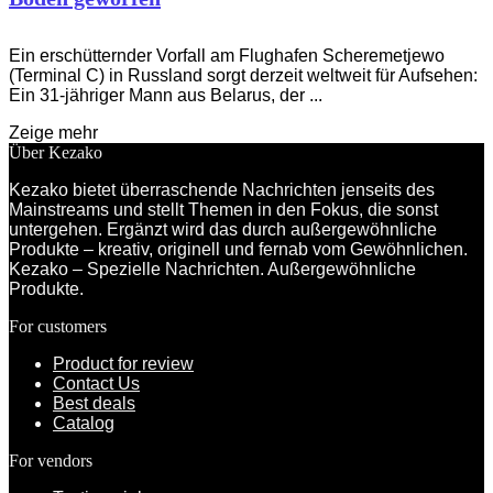
Ein erschütternder Vorfall am Flughafen Scheremetjewo
(Terminal C) in Russland sorgt derzeit weltweit für Aufsehen:
Ein 31-jähriger Mann aus Belarus, der ...
Zeige mehr
Über Kezako
Kezako bietet überraschende Nachrichten jenseits des
Mainstreams und stellt Themen in den Fokus, die sonst
untergehen. Ergänzt wird das durch außergewöhnliche
Produkte – kreativ, originell und fernab vom Gewöhnlichen.
Kezako – Spezielle Nachrichten. Außergewöhnliche
Produkte.
For customers
Product for review
Contact Us
Best deals
Catalog
For vendors