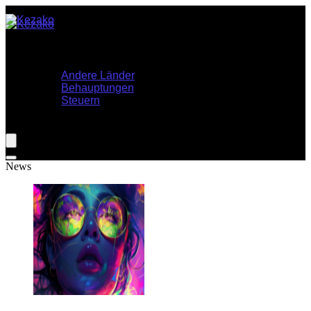
Home
Themen
Andere Länder
Behauptungen
Steuern
Shop
News